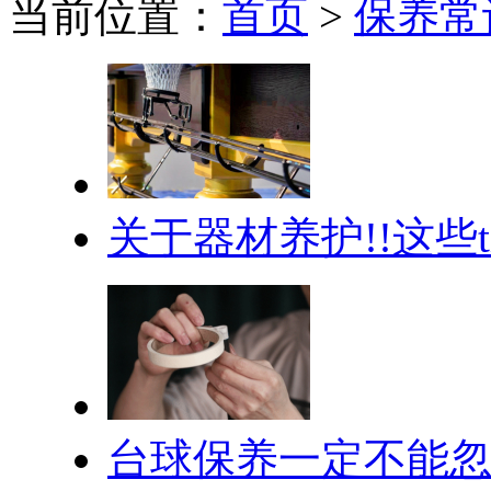
当前位置：
首页
>
保养常
关于器材养护!!这些t
台球保养一定不能