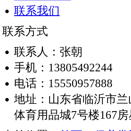
联系我们
联系方式
联系人：张朝
手机：13805492244
电话：15550957888
地址：山东省临沂市兰
体育用品城7号楼167