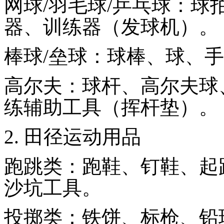
网球/羽毛球/乒乓球：
器、训练器（发球机）。
棒球/垒球：球棒、球、
高尔夫：球杆、高尔夫球
练辅助工具（挥杆垫）。
2. 田径运动用品
跑跳类：跑鞋、钉鞋、起
沙坑工具。
投掷类：铁饼、标枪、铅