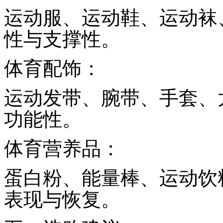
运动服、运动鞋、运动袜
性与支撑性。
体育配饰：
运动发带、腕带、手套、
功能性。
体育营养品：
蛋白粉、能量棒、运动饮
表现与恢复。