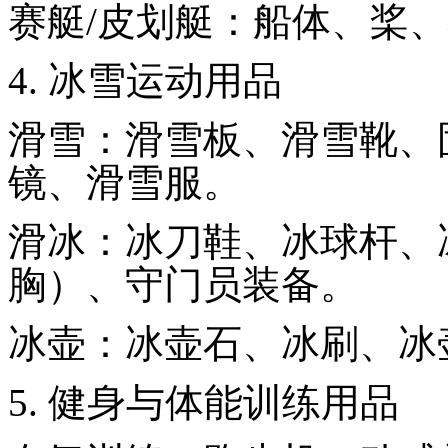
赛艇/皮划艇：船体、桨
4. 冰雪运动用品
滑雪：滑雪板、滑雪靴、
镜、滑雪服。
滑冰：冰刀鞋、冰球杆、
胸）、守门员装备。
冰壶：冰壶石、冰刷、冰
5. 健身与体能训练用品