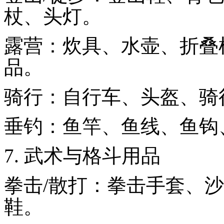
杖、头灯。
露营：炊具、水壶、折叠
品。
骑行：自行车、头盔、骑
垂钓：鱼竿、鱼线、鱼钩
7. 武术与格斗用品
拳击/散打：拳击手套、
鞋。