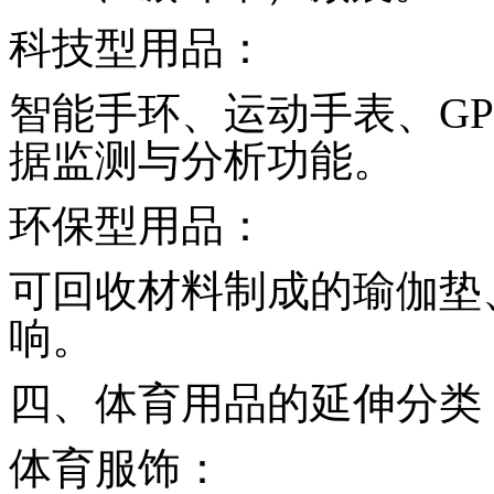
科技型用品：
智能手环、运动手表、G
据监测与分析功能。
环保型用品：
可回收材料制成的瑜伽垫
响。
四、体育用品的延伸分类
体育服饰：