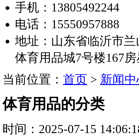
手机：13805492244
电话：15550957888
地址：山东省临沂市兰
体育用品城7号楼167
当前位置：
首页
>
新闻中
体育用品的分类
时间：2025-07-15 14:06: