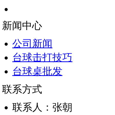
新闻中心
公司新闻
台球击打技巧
台球桌批发
联系方式
联系人：张朝