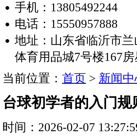
手机：13805492244
电话：15550957888
地址：山东省临沂市兰
体育用品城7号楼167
当前位置：
首页
>
新闻中
台球初学者的入门规
时间：2026-02-07 13:27: