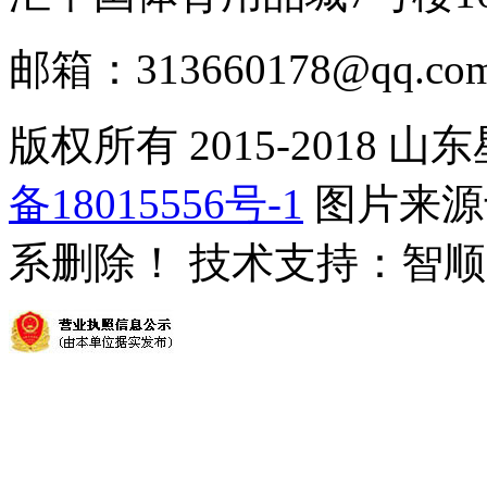
邮箱：313660178@qq.co
版权所有 2015-2018
备18015556号-1
图片来源
系删除！ 技术支持：智