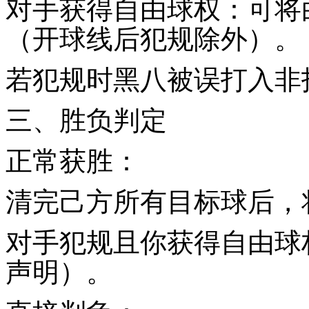
对手获得自由球权：可将
（开球线后犯规除外）。
若犯规时黑八被误打入非
三、胜负判定
正常获胜：
清完己方所有目标球后，
对手犯规且你获得自由球
声明）。