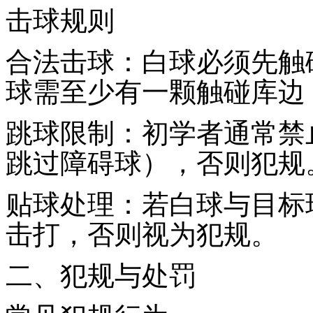
击球规则
合法击球：白球必须先触
球需至少有一颗触碰库边
跳球限制：初学者通常禁
跳过障碍球），否则犯规
贴球处理：若白球与目标
击打，否则视为犯规。
二、犯规与处罚