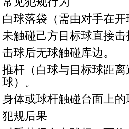
常见犯规行为
白球落袋（需由对手在开
未触碰己方目标球直接击
击球后无球触碰库边。
推杆（白球与目标球距离
球）。
身体或球杆触碰台面上的
犯规后果