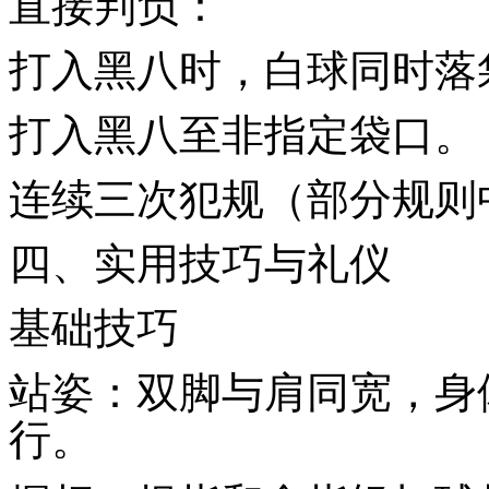
直接判负：
打入黑八时，白球同时落
打入黑八至非指定袋口。
连续三次犯规（部分规则
四、实用技巧与礼仪
基础技巧
站姿：双脚与肩同宽，身
行。