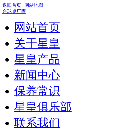
返回首页
|
网站地图
台球桌厂家
网站首页
关于星皇
星皇产品
新闻中心
保养常识
星皇俱乐部
联系我们