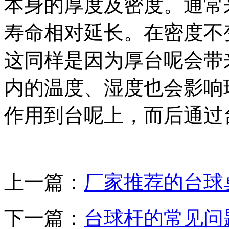
本身的厚度及密度。通常
寿命相对延长。在密度不
这同样是因为厚台呢会带
内的温度、湿度也会影响
作用到台呢上，而后通过
上一篇：
厂家推荐的台球
下一篇：
台球杆的常见问