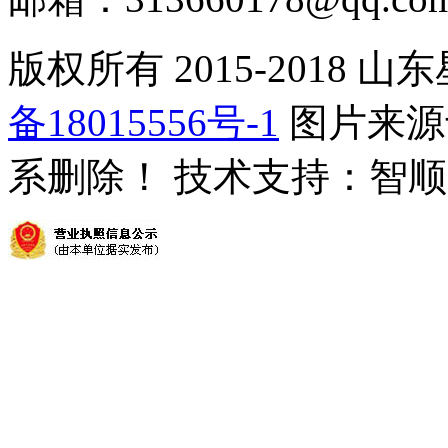
版权所有 2015-2018
备18015556号-1
图片来源
系删除！ 技术支持：智