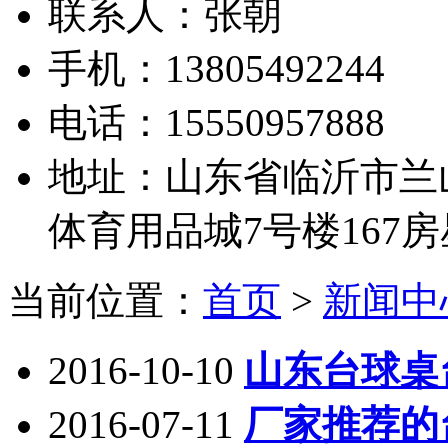
联系人：张朝
手机：13805492244
电话：15550957888
地址：山东省临沂市兰
体育用品城7号楼167
当前位置：
首页
>
新闻中
2016-10-10
山东台球桌
2016-07-11
厂家推荐的