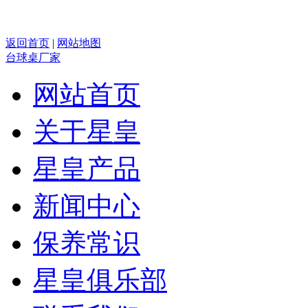
返回首页
|
网站地图
台球桌厂家
网站首页
关于星皇
星皇产品
新闻中心
保养常识
星皇俱乐部