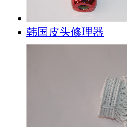
韩国皮头修理器