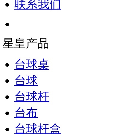
联系我们
星皇产品
台球桌
台球
台球杆
台布
台球杆盒