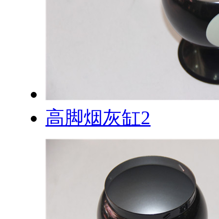
高脚烟灰缸2