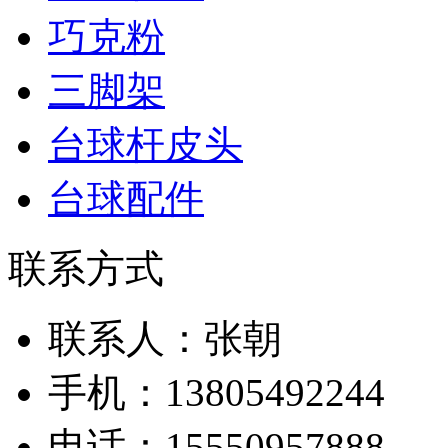
巧克粉
三脚架
台球杆皮头
台球配件
联系方式
联系人：张朝
手机：13805492244
电话：15550957888