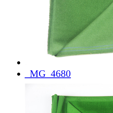
_MG_4680