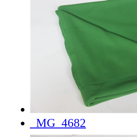
_MG_4682