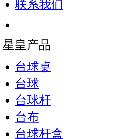
联系我们
星皇产品
台球桌
台球
台球杆
台布
台球杆盒