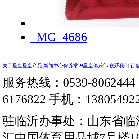
_MG_4686
关于星皇
星皇产品
新闻中心
保养常识
星皇俱乐部
联系我们
百
服务热线：0539-8062444 8
6176822 手机：13805492
驻临沂办事处：山东省临
汇中国体育用品城7号楼1