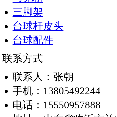
三脚架
台球杆皮头
台球配件
联系方式
联系人：张朝
手机：13805492244
电话：15550957888