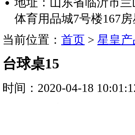
地址：山东省临沂市兰
体育用品城7号楼167
当前位置：
首页
>
星皇产
台球桌15
时间：2020-04-18 10:01: